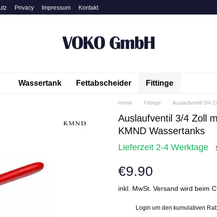
utz
Privacy
Impressum
Kontakt
Wassertank
Fettabscheider
Fittinge
Home
Fittinge
Auslaufventil 3/4 Zo
Auslaufventil 3/4 Zoll 
KMND Wassertanks
Lieferzeit 2-4 Werktage
€9.90
Login
um den kumulativen Rab
%