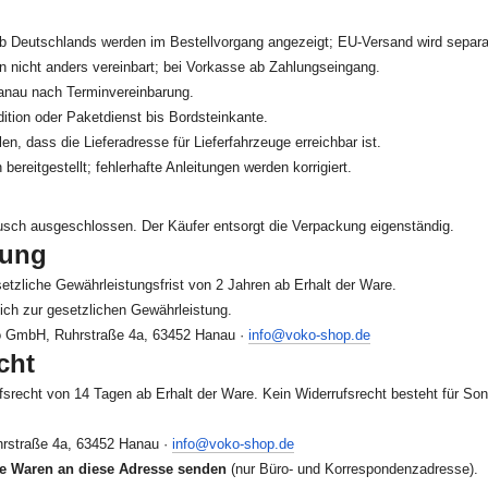
lb Deutschlands werden im Bestellvorgang angezeigt; EU-Versand wird separ
ern nicht anders vereinbart; bei Vorkasse ab Zahlungseingang.
anau nach Terminvereinbarung.
dition oder Paketdienst bis Bordsteinkante.
en, dass die Lieferadresse für Lieferfahrzeuge erreichbar ist.
ereitgestellt; fehlerhafte Anleitungen werden korrigiert.
ch ausgeschlossen. Der Käufer entsorgt die Verpackung eigenständig.
tung
etzliche Gewährleistungsfrist von 2 Jahren ab Erhalt der Ware.
ich zur gesetzlichen Gewährleistung.
o GmbH, Ruhrstraße 4a, 63452 Hanau ·
info@voko-shop.de
cht
fsrecht von 14 Tagen ab Erhalt der Ware. Kein Widerrufsrecht besteht für Son
straße 4a, 63452 Hanau ·
info@voko-shop.de
e Waren an diese Adresse senden
(nur Büro- und Korrespondenzadresse).