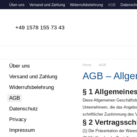
Перейти к основному контенту
Über uns
Versand und Zahlung
Widerrufsbelehrung
AGB
Datensch
+49 1578 155 73 43
Über uns
Home
AGB
AGB – Allg
Versand und Zahlung
Widerrufsbelehrung
§ 1 Allgemeine
AGB
Diese Allgemeinen Geschäftsb
Unternehmern, die das Angebo
Datenschutz
schriftlicher Zustimmung des 
Privacy
§ 2 Vertragssch
Impressum
(1) Die Präsentation der Waren