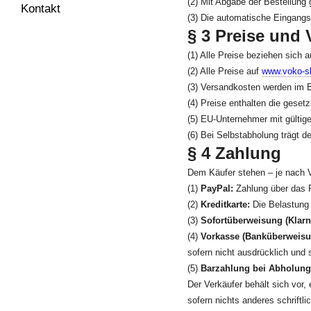
(2) Mit Abgabe der Bestellung 
Kontakt
(3) Die automatische Eingangs
§ 3 Preise und
(1) Alle Preise beziehen sich 
(2) Alle Preise auf
www.voko-s
(3) Versandkosten werden im B
(4) Preise enthalten die geset
(5) EU-Unternehmer mit gültige
(6) Bei Selbstabholung trägt d
§ 4 Zahlung
Dem Käufer stehen – je nach V
(1)
PayPal:
Zahlung über das Pa
(2)
Kreditkarte:
Die Belastung 
(3)
Sofortüberweisung (Klarn
(4)
Vorkasse (Banküberweisu
sofern nicht ausdrücklich und 
(5)
Barzahlung bei Abholung
Der Verkäufer behält sich vor
sofern nichts anderes schriftli