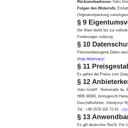
Rücksendeadresse:
Voko GmbH
Folgen des Widerrufs:
Erstat
Originalverpackung zurückges
§ 9 Eigentumsv
Die Ware bleibt bis zur vollst
Forderungen zulässig.
§ 10 Datenschu
Personenbezogene Daten werden
shop.de/privacy/
§ 11 Preisgesta
Es gelten die Preise zum Zeit
§ 12 Anbieterk
Voko GmbH · Ruhrstraße 4a, 
HRB 99365, Amtsgericht Hana
Geschäftsführer: Volodymyr R
Tel.: +49 1578 155 73 43 ·
inf
§ 13 Anwendbar
Es gilt deutsches Recht. Für 