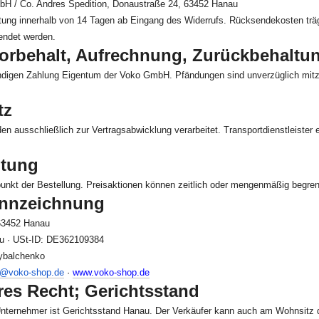
 / Co. Andres Spedition, Donaustraße 24, 63452 Hanau
tung innerhalb von 14 Tagen ab Eingang des Widerrufs. Rücksendekosten träg
endet werden.
orbehalt, Aufrechnung, Zurückbehaltu
ändigen Zahlung Eigentum der Voko GmbH. Pfändungen sind unverzüglich mitzut
tz
 ausschließlich zur Vertragsabwicklung verarbeitet. Transportdienstleister 
ltung
punkt der Bestellung. Preisaktionen können zeitlich oder mengenmäßig begren
ennzeichnung
63452 Hanau
u · USt-ID: DE362109384
ybalchenko
o@voko-shop.de
·
www.voko-shop.de
es Recht; Gerichtsstand
Unternehmer ist Gerichtsstand Hanau. Der Verkäufer kann auch am Wohnsitz 