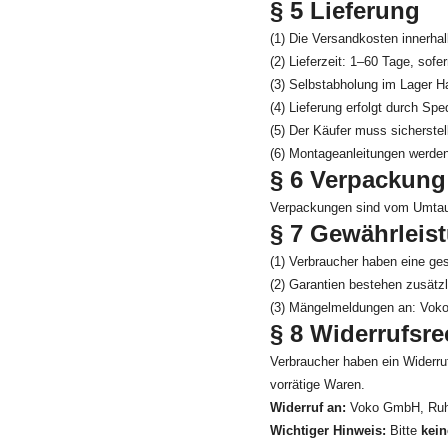
§ 5 Lieferung
(1) Die Versandkosten innerha
(2) Lieferzeit: 1–60 Tage, sof
(3) Selbstabholung im Lager H
(4) Lieferung erfolgt durch Spe
(5) Der Käufer muss sicherstell
(6) Montageanleitungen werden b
§ 6 Verpackung
Verpackungen sind vom Umtaus
§ 7 Gewährleis
(1) Verbraucher haben eine ges
(2) Garantien bestehen zusätzl
(3) Mängelmeldungen an: Vok
§ 8 Widerrufsre
Verbraucher haben ein Widerru
vorrätige Waren.
Widerruf an:
Voko GmbH, Ruhr
Wichtiger Hinweis:
Bitte
kein