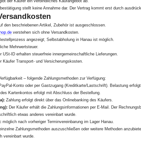
gibt der Käufer ein verbindliches Kaufangebot ab.
bestätigung stellt keine Annahme dar. Der Vertrag kommt erst durch ausdrück
 Versandkosten
auf den beschriebenen Artikel, Zubehör ist ausgeschlossen.
hop.de
verstehen sich ohne Versandkosten.
estellprozess angezeigt; Selbstabholung in Hanau ist möglich.
zliche Mehrwertsteuer.
r USt-ID erhalten steuerfreie innergemeinschaftliche Lieferungen.
er Käufer Transport- und Versicherungskosten.
erfügbarkeit – folgende Zahlungsmethoden zur Verfügung:
yPal-Konto oder per Gastzugang (Kreditkarte/Lastschrift). Belastung erfolgt 
des Kartenkontos erfolgt mit Abschluss der Bestellung.
a):
Zahlung erfolgt direkt über das Onlinebanking des Käufers.
ng):
Der Käufer erhält die Zahlungsinformationen per E-Mail. Der Rechnungsbe
schriftlich etwas anderes vereinbart wurde.
:
möglich nach vorheriger Terminvereinbarung im Lager Hanau.
, einzelne Zahlungsmethoden auszuschließen oder weitere Methoden anzubieten
ch vereinbart wurde.