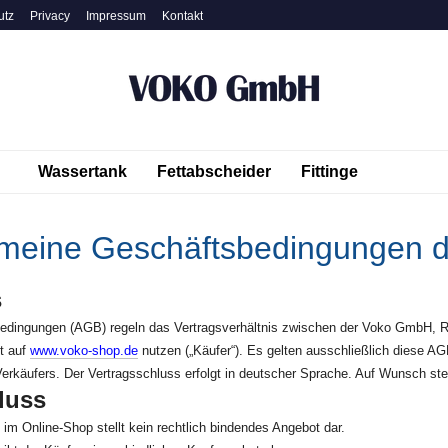
utz
Privacy
Impressum
Kontakt
Wassertank
Fettabscheider
Fittinge
emeine Geschäftsbedingungen 
s
edingungen (AGB) regeln das Vertragsverhältnis zwischen der Voko GmbH, Ru
t auf
www.voko-shop.de
nutzen („Käufer“). Es gelten ausschließlich diese A
Verkäufers. Der Vertragsschluss erfolgt in deutscher Sprache. Auf Wunsch st
luss
 im Online-Shop stellt kein rechtlich bindendes Angebot dar.